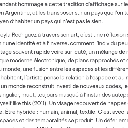
 rendant hommage à cette tradition d’affichage su
en Argentine, et les transposer sur un pays que l’on t
 d’habiter un pays qui n’est pas le sien.
eyla Rodriguez à travers son art, c’est une réflexion
inir une identité et à l’inverse, comment l’individu p
ntage souvent rapide voire sur-cuté, un mélange de 
que moderne électronique, de plans rapprochés et d’
 monde, une fusion entre les espaces et les différen
habitent, l’artiste pense la relation à l’espace et
 un monde reconstruit investi de nouveaux codes, le 
 singulier, muet, toujours masqué à l’instar des autopo
self like this (2011). Un visage recouvert de nappes 
 Être hybride : humain, animal, textile. C’est avec
espaces et des temporalités se produit. Un déferleme