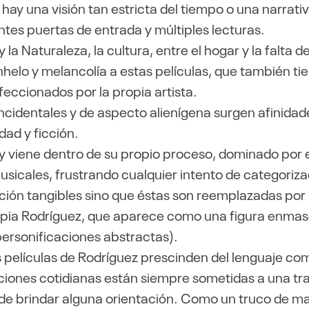
no hay una visión tan estricta del tiempo o una narrat
entes puertas de entrada y múltiples lecturas.
y la Naturaleza, la cultura, entre el hogar y la falta 
helo y melancolía a estas películas, que también t
nfeccionados por la propia artista.
ncidentales y de aspecto alienígena surgen afinidad
dad y ficción.
a y viene dentro de su propio proceso, dominado por 
usicales, frustrando cualquier intento de categoriza
ción tangibles sino que éstas son reemplazadas por 
ropia Rodríguez, que aparece como una figura enmasc
(personificaciones abstractas).
s películas de Rodríguez prescinden del lenguaje c
acciones cotidianas están siempre sometidas a una tr
de brindar alguna orientación. Como un truco de ma