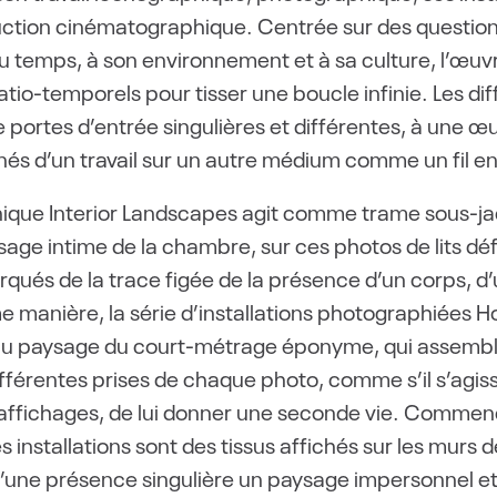
tion cinématographique. Centrée sur des questionne
 au temps, à son environnement et à sa culture, l’œuv
tio-temporels pour tisser une boucle infinie. Les di
ortes d’entrée singulières et différentes, à une œu
és d’un travail sur un autre médium comme un fil en
phique Interior Landscapes agit comme trame sous-ja
sage intime de la chambre, sur ces photos de lits dé
és de la trace figée de la présence d’un corps, d’un
nière, la série d’installations photographiées Hom
on au paysage du court-métrage éponyme, qui assemble
fférentes prises de chaque photo, comme s’il s’agi
 affichages, de lui donner une seconde vie. Comme
 installations sont des tissus affichés sur les murs de
’une présence singulière un paysage impersonnel et