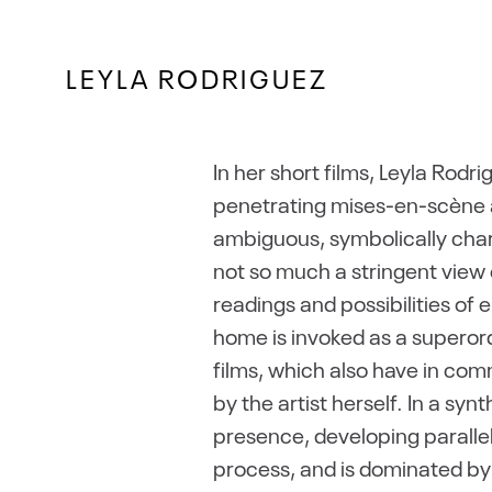
LEYLA RODRIGUEZ
In her short films, Leyla Rod
penetrating mises-en-scène a
ambiguous, symbolically char
not so much a stringent view o
readings and possibilities of 
home is invoked as a superord
films, which also have in co
by the artist herself. In a syn
presence, developing parallel
process, and is dominated by