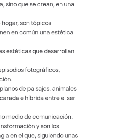
iva, sino que se crean, en una
de hogar, son tópicos
ienen en común una estética
es estéticas que desarrollan
episodios fotográficos,
ción.
planos de paisajes, animales
arada e híbrida entre el ser
omo medio de comunicación.
ansformación y son los
gia en el que, siguiendo unas