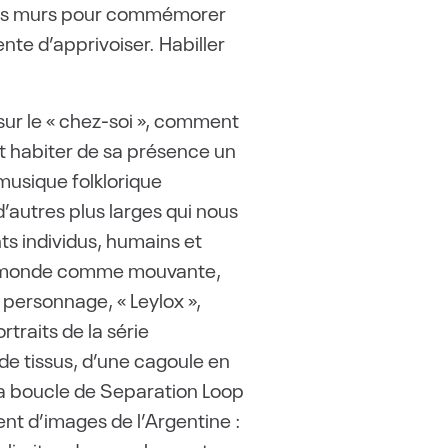
r les murs pour commémorer
ente d’apprivoiser. Habiller
 sur le « chez-soi », comment
eut habiter de sa présence un
musique folklorique
autres plus larges qui nous
ts individus, humains et
 au monde comme mouvante,
personnage, « Leylox »,
rtraits de la série
de tissus, d’une cagoule en
 la boucle de Separation Loop
nt d’images de l’Argentine :