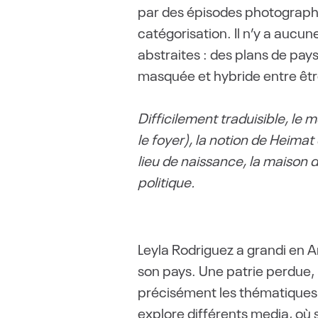
par des épisodes photographiq
catégorisation. Il n’y a aucu
abstraites : des plans de pa
masquée et hybride entre être
Difficilement traduisible, le 
le foyer), la notion de Heima
lieu de naissance, la maison d
politique.
Leyla Rodriguez a grandi en A
son pays. Une patrie perdue, 
précisément les thématiques
explore différents media, où 