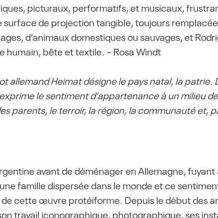
ues, picturaux, performatifs, et musicaux, frustran
ne surface de projection tangible, toujours remplacé
ysages, d’animaux domestiques ou sauvages, et Rodr
 humain, bête et textile. – Rosa Windt
mot allemand Heimat désigne le pays natal, la patrie.
t exprime le sentiment d’appartenance à un milieu de 
es parents, le terroir, la région, la communauté et, p
rgentine avant de déménager en Allemagne, fuyant ain
une famille dispersée dans le monde et ce sentiment 
 de cette œuvre protéiforme. Depuis le début des a
son travail iconographique, photographique, ses insta