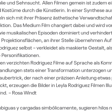
ie und Sehnsucht. Allen Filmen gemein ist zudem ein
d Kostüme durch die Künstlerin. In einer Synthese au
n sich mit ihrer Präsenz ästhetische Verwandtscha
iktion. Das Medium Film changiert dabei und wird vo
wie musikalischen Episoden dominiert und verhinder
en Projektionsflächen, an ihrer Stelle übernehmen 
driguez selbst – verkleidet als maskierte Gestalt, al
 Personifikationen.
en verzichten Rodriguez Filme auf Sprache als Komm
andlungen stets einer Transformation unterzogen und
Zaubertrick, der nach einer präzisen Anleitung etw
kt, erzeugen die Bilder in Leyla Rodriguez Filmen Il
sind. – Rosa Windt
mbiguas y cargadas simbólicamente, sugieren hilos n