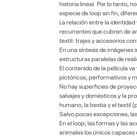
historia lineal. Por lo tanto, 
especie de loop sin fin, difer
La relación entre la identidad 
recurrentes que cubren de an
textil: trajes y accesorios co
En una síntesis de imágenes i
estructuras paralelas de reali
El contenido de la película v
pictóricos, performativos y m
No hay superficies de proyec
salvajes y domésticos y la p
humano, la bestia y el textil 
Salvo pocas excepciones, la
En el loop, las formas y las 
animales los únicos capaces 