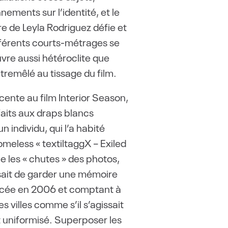
ments sur l’identité, et le
re de Leyla Rodriguez défie et
fférents courts-métrages se
vre aussi hétéroclite que
tremêlé au tissage du film.
cente au film Interior Season,
faits aux draps blancs
 individu, qui l’a habité
eless « textiltaggX – Exiled
 les « chutes » des photos,
ssait de garder une mémoire
ncée en 2006 et comptant à
s villes comme s’il s’agissait
 uniformisé. Superposer les