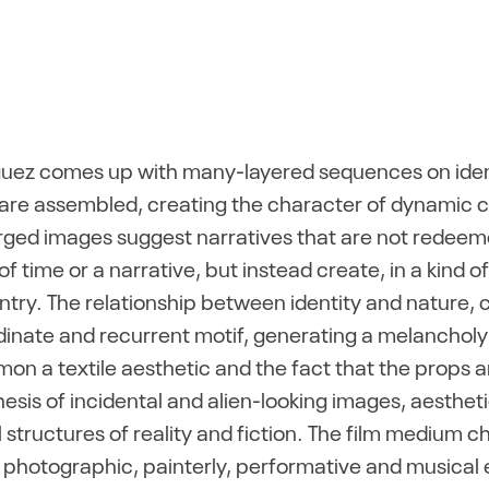
riguez comes up with many-layered sequences on iden
re assembled, creating the character of dynamic col
ged images suggest narratives that are not redeeme
f time or a narrative, but instead create, in a kind o
entry. The relationship between identity and nature, 
inate and recurrent motif, generating a melancholy 
mmon a textile aesthetic and the fact that the prop
thesis of incidental and alien-looking images, aesthet
 structures of reality and fiction. The film medium c
 photographic, painterly, performative and musical e