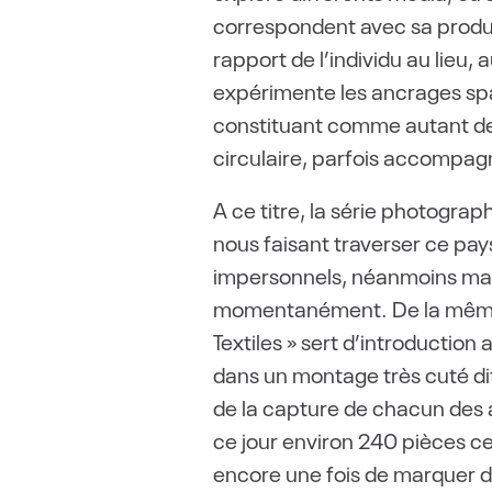
correspondent avec sa produc
rapport de l’individu au lieu,
expérimente les ancrages spa
constituant comme autant de p
circulaire, parfois accompagn
A ce titre, la série photogra
nous faisant traverser ce pay
impersonnels, néanmoins marqu
momentanément. De la même ma
Textiles » sert d’introducti
dans un montage très cuté di
de la capture de chacun des
ce jour environ 240 pièces ces
encore une fois de marquer d