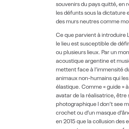
souvenirs du pays quitté, en
les défunts sous la dictature 
des murs neutres comme moyen
Ce que parvient à introduire L
le lieu est susceptible de déf
ou plusieurs lieux. Par un mo
acoustique argentine et musi
mettent face à l’immensité du
animaux non-humains qui les 
élastique. Comme « guide » à
avatar de la réalisatrice, être
photographique I don’t see my
crochet ou d’un masque d’âne.
en 2015 que la collusion des 