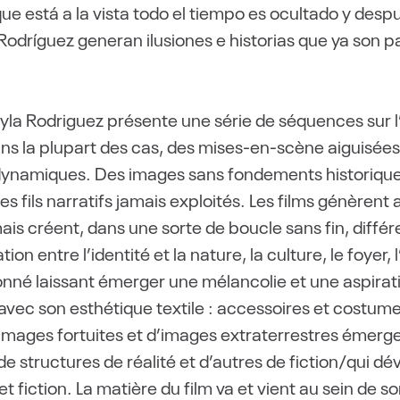
que está a la vista todo el tiempo es ocultado y des
Rodríguez generan ilusiones e historias que ya son p
la Rodriguez présente une série de séquences sur l’i
ans la plupart des cas, des mises-en-scène aiguisée
 dynamiques. Des images sans fondements historiqu
fils narratifs jamais exploités. Les films génèrent 
mais créent, dans une sorte de boucle sans fin, diffé
ion entre l’identité et la nature, la culture, le foyer,
nné laissant émerger une mélancolie et une aspiratio
avec son esthétique textile : accessoires et costumes
images fortuites et d’images extraterrestres émerge
de structures de réalité et d’autres de fiction/qui d
l et fiction. La matière du film va et vient au sein d