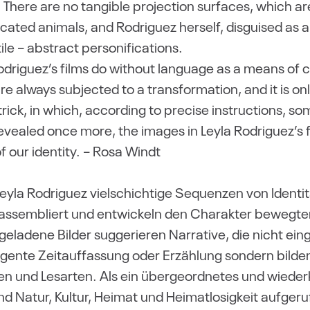
There are no tangible projection surfaces, which ar
ated animals, and Rodriguez herself, disguised as a
le – abstract personifications.
odriguez’s films do without language as a means of 
e always subjected to a transformation, and it is on
trick, in which, according to precise instructions, som
evealed once more, the images in Leyla Rodriguez’s f
of our identity. – Rosa Windt
 Leyla Rodriguez vielschichtige Sequenzen von Identi
 assembliert und entwickeln den Charakter bewegter
eladene Bilder suggerieren Narrative, die nicht ein
gente Zeitauffassung oder Erzählung sondern bilden 
ten und Lesarten. Als ein übergeordnetes und wiede
und Natur, Kultur, Heimat und Heimatlosigkeit aufger